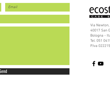
Via Newton,
40017 San G
Bologna - It
Tel. 051 04
P.Iva 02221
Send