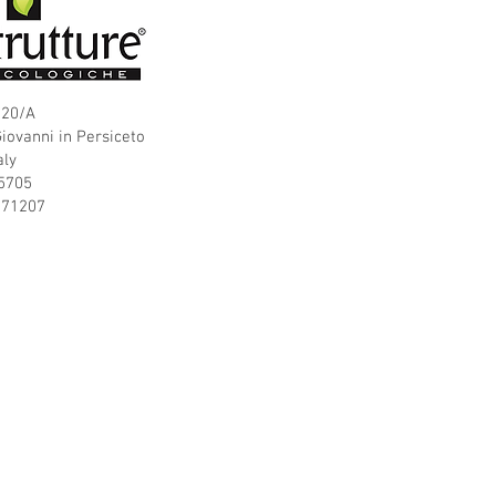
 20/A
iovanni in Persiceto
aly
15705
571207