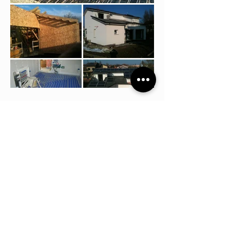
Mostra altro
Edilcer Italia srl - Ecostrutture case Ecologiche - Via Newton, 20/A -
40017 San Giovanni in Persiceto - Bologna (Italy) - Tel.
051 0415705
-
P.IVA
02221571207
-
www.ecostrutture.it
-
info@ecostrutture.it